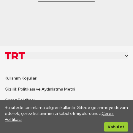
KURUMSAL
Kullanım Koşulları
KANAL SİTELERİ
Gizlilik Politikası ve Aydınlatma Metni
Çerez Politikası
SİTELER
Bu sitede tanımlama bilgileri kullanılır. Sitede gezinmeye devam
İletişim
ederek, çerez kullanımımızı kabul etmiş olursunuz.
Çerez
Politikası
CANLI YAYINLAR
Her hakkı saklıdır. ©2026 TRT. Bağlantı yoluyla gidilen dış
Kabul et
sitelerin içeriklerinden TRT sorumlu değildir.