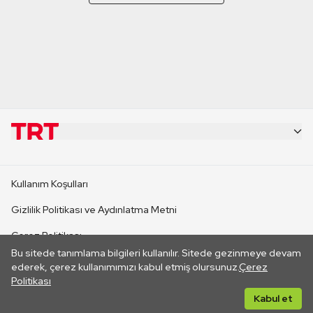
KURUMSAL
Kullanım Koşulları
KANAL SİTELERİ
Gizlilik Politikası ve Aydınlatma Metni
Çerez Politikası
SİTELER
Bu sitede tanımlama bilgileri kullanılır. Sitede gezinmeye devam
İletişim
ederek, çerez kullanımımızı kabul etmiş olursunuz.
Çerez
Politikası
CANLI YAYINLAR
Her hakkı saklıdır. ©2026 TRT. Bağlantı yoluyla gidilen dış
Kabul et
sitelerin içeriklerinden TRT sorumlu değildir.