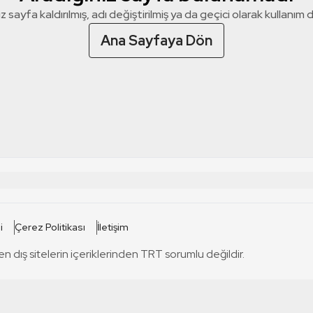
z sayfa kaldırılmış, adı değiştirilmiş ya da geçici olarak kullanım dış
Ana Sayfaya Dön
 SİTELERİ
SİTELER
i
Çerez Politikası
İletişim
TRT Kürdi
tabii
T
en dış sitelerin içeriklerinden TRT sorumlu değildir.
TRT World
TRT Dinle
T
sel
TRT Arabi
Engelsiz TRT
T
r
TRT Eba İlkokul
TRT 12 Punto
T