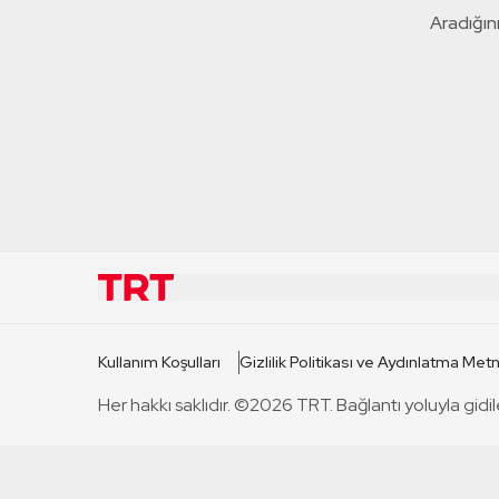
Aradığını
KURUMSAL
KANAL
Kullanım Koşulları
Gizlilik Politikası ve Aydınlatma Metn
TRT Hakkında
TRT 1
Her hakkı saklıdır. ©2026 TRT. Bağlantı yoluyla gidil
Mevzuat
TRT 2
Basın Açıklamaları
TRT Belge
Bize Ulaşın
TRT Habe