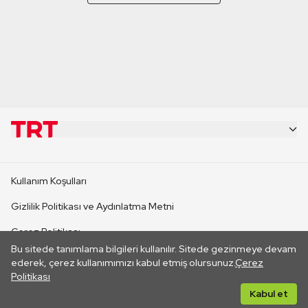
KURUMSAL
Kullanım Koşulları
KANAL SİTELERİ
Gizlilik Politikası ve Aydınlatma Metni
Çerez Politikası
SİTELER
Bu sitede tanımlama bilgileri kullanılır. Sitede gezinmeye devam
İletişim
ederek, çerez kullanımımızı kabul etmiş olursunuz.
Çerez
Politikası
CANLI YAYINLAR
Her hakkı saklıdır. ©2026 TRT. Bağlantı yoluyla gidilen dış
Kabul et
sitelerin içeriklerinden TRT sorumlu değildir.