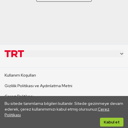
KURUMSAL
Kullanım Koşulları
KANAL SİTELERİ
Gizlilik Politikası ve Aydınlatma Metni
Çerez Politikası
SİTELER
Bu sitede tanımlama bilgileri kullanılır. Sitede gezinmeye devam
İletişim
ederek, çerez kullanımımızı kabul etmiş olursunuz.
Çerez
Politikası
CANLI YAYINLAR
Her hakkı saklıdır. ©2026 TRT. Bağlantı yoluyla gidilen dış
Kabul et
sitelerin içeriklerinden TRT sorumlu değildir.