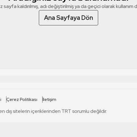
z sayfa kaldırılmış, adı değiştirilmiş ya da geçici olarak kullanım dış
Ana Sayfaya Dön
 SİTELERİ
SİTELER
i
Çerez Politikası
İletişim
TRT Kürdi
tabii
T
en dış sitelerin içeriklerinden TRT sorumlu değildir.
TRT World
TRT Dinle
T
sel
TRT Arabi
Engelsiz TRT
T
r
TRT Eba İlkokul
TRT 12 Punto
T