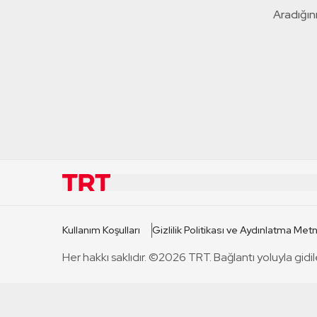
Aradığını
KURUMSAL
KANAL
Kullanım Koşulları
Gizlilik Politikası ve Aydınlatma Metn
TRT Hakkında
TRT 1
Her hakkı saklıdır. ©2026 TRT. Bağlantı yoluyla gidil
Mevzuat
TRT 2
Basın Açıklamaları
TRT Belge
Bize Ulaşın
TRT Habe