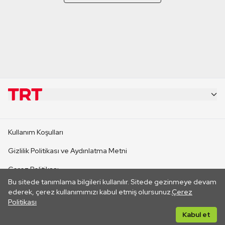
KURUMSAL
Kullanım Koşulları
KANAL SİTELERİ
Gizlilik Politikası ve Aydınlatma Metni
Çerez Politikası
SİTELER
Bu sitede tanımlama bilgileri kullanılır. Sitede gezinmeye devam
İletişim
ederek, çerez kullanımımızı kabul etmiş olursunuz.
Çerez
Politikası
CANLI YAYINLAR
Her hakkı saklıdır. ©2026 TRT. Bağlantı yoluyla gidilen dış
Kabul et
sitelerin içeriklerinden TRT sorumlu değildir.