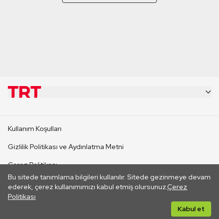
KURUMSAL
Kullanım Koşulları
KANAL SİTELERİ
Gizlilik Politikası ve Aydınlatma Metni
Çerez Politikası
SİTELER
Bu sitede tanımlama bilgileri kullanılır. Sitede gezinmeye devam
İletişim
ederek, çerez kullanımımızı kabul etmiş olursunuz.
Çerez
Politikası
CANLI YAYINLAR
Her hakkı saklıdır. ©2026 TRT. Bağlantı yoluyla gidilen dış
Kabul et
sitelerin içeriklerinden TRT sorumlu değildir.