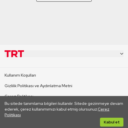
KURUMSAL
Kullanım Koşulları
KANAL SİTELERİ
Gizlilik Politikası ve Aydınlatma Metni
Çerez Politikası
SİTELER
Bu sitede tanımlama bilgileri kullanılır. Sitede gezinmeye devam
İletişim
ederek, çerez kullanımımızı kabul etmiş olursunuz.
Çerez
Politikası
CANLI YAYINLAR
Her hakkı saklıdır. ©2026 TRT. Bağlantı yoluyla gidilen dış
Kabul et
sitelerin içeriklerinden TRT sorumlu değildir.