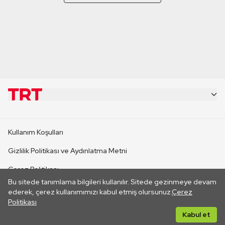
KURUMSAL
Kullanım Koşulları
KANAL SİTELERİ
Gizlilik Politikası ve Aydınlatma Metni
Çerez Politikası
SİTELER
Bu sitede tanımlama bilgileri kullanılır. Sitede gezinmeye devam
İletişim
ederek, çerez kullanımımızı kabul etmiş olursunuz.
Çerez
Politikası
CANLI YAYINLAR
Her hakkı saklıdır. ©2026 TRT. Bağlantı yoluyla gidilen dış
Kabul et
sitelerin içeriklerinden TRT sorumlu değildir.