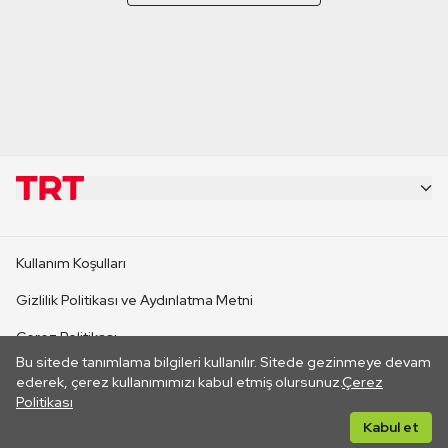
KURUMSAL
Kullanım Koşulları
KANAL SİTELERİ
Gizlilik Politikası ve Aydınlatma Metni
Çerez Politikası
SİTELER
Bu sitede tanımlama bilgileri kullanılır. Sitede gezinmeye devam
İletişim
ederek, çerez kullanımımızı kabul etmiş olursunuz.
Çerez
Politikası
CANLI YAYINLAR
Her hakkı saklıdır. ©2026 TRT. Bağlantı yoluyla gidilen dış
Kabul et
sitelerin içeriklerinden TRT sorumlu değildir.