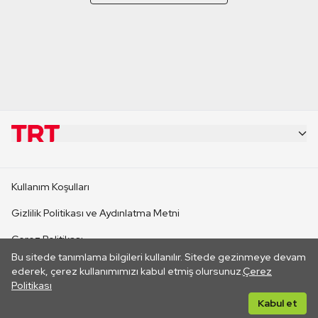
KURUMSAL
Kullanım Koşulları
KANAL SİTELERİ
Gizlilik Politikası ve Aydınlatma Metni
Çerez Politikası
SİTELER
Bu sitede tanımlama bilgileri kullanılır. Sitede gezinmeye devam
İletişim
ederek, çerez kullanımımızı kabul etmiş olursunuz.
Çerez
Politikası
CANLI YAYINLAR
Her hakkı saklıdır. ©2026 TRT. Bağlantı yoluyla gidilen dış
Kabul et
sitelerin içeriklerinden TRT sorumlu değildir.