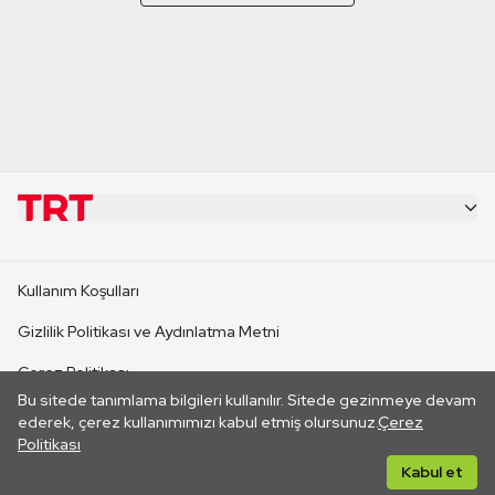
KURUMSAL
Kullanım Koşulları
KANAL SİTELERİ
Gizlilik Politikası ve Aydınlatma Metni
Çerez Politikası
SİTELER
Bu sitede tanımlama bilgileri kullanılır. Sitede gezinmeye devam
İletişim
ederek, çerez kullanımımızı kabul etmiş olursunuz.
Çerez
Politikası
CANLI YAYINLAR
Her hakkı saklıdır. ©2026 TRT. Bağlantı yoluyla gidilen dış
Kabul et
sitelerin içeriklerinden TRT sorumlu değildir.