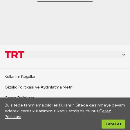
KURUMSAL
Kullanım Koşulları
KANAL SİTELERİ
Gizlilik Politikası ve Aydınlatma Metni
Çerez Politikası
SİTELER
Bu sitede tanımlama bilgileri kullanılır. Sitede gezinmeye devam
İletişim
ederek, çerez kullanımımızı kabul etmiş olursunuz.
Çerez
Politikası
CANLI YAYINLAR
Her hakkı saklıdır. ©2026 TRT. Bağlantı yoluyla gidilen dış
Kabul et
sitelerin içeriklerinden TRT sorumlu değildir.