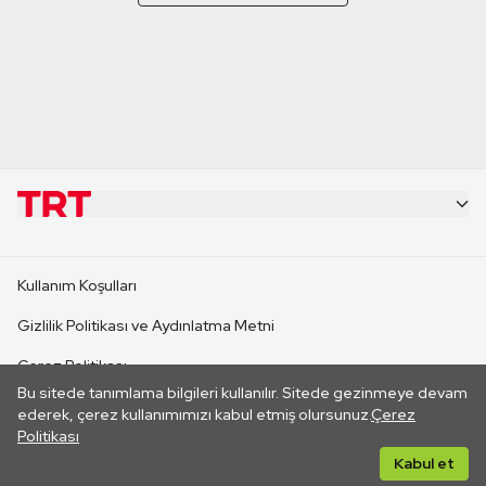
KURUMSAL
Kullanım Koşulları
KANAL SİTELERİ
Gizlilik Politikası ve Aydınlatma Metni
Çerez Politikası
SİTELER
Bu sitede tanımlama bilgileri kullanılır. Sitede gezinmeye devam
İletişim
ederek, çerez kullanımımızı kabul etmiş olursunuz.
Çerez
Politikası
CANLI YAYINLAR
Her hakkı saklıdır. ©2026 TRT. Bağlantı yoluyla gidilen dış
Kabul et
sitelerin içeriklerinden TRT sorumlu değildir.