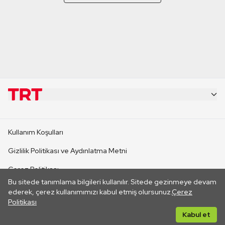
KURUMSAL
Kullanım Koşulları
KANAL SİTELERİ
Gizlilik Politikası ve Aydınlatma Metni
Çerez Politikası
SİTELER
Bu sitede tanımlama bilgileri kullanılır. Sitede gezinmeye devam
İletişim
ederek, çerez kullanımımızı kabul etmiş olursunuz.
Çerez
Politikası
CANLI YAYINLAR
Her hakkı saklıdır. ©2026 TRT. Bağlantı yoluyla gidilen dış
Kabul et
sitelerin içeriklerinden TRT sorumlu değildir.