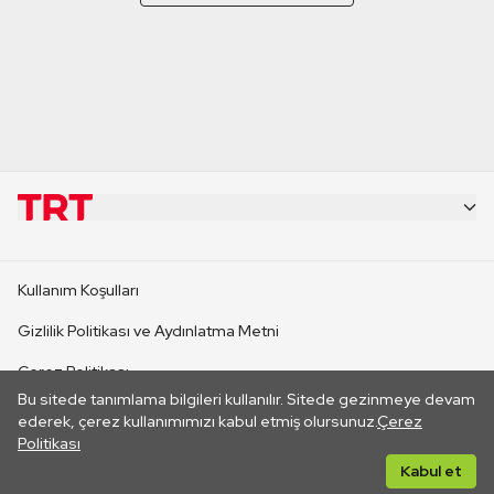
KURUMSAL
Kullanım Koşulları
KANAL SİTELERİ
Gizlilik Politikası ve Aydınlatma Metni
Çerez Politikası
SİTELER
Bu sitede tanımlama bilgileri kullanılır. Sitede gezinmeye devam
İletişim
ederek, çerez kullanımımızı kabul etmiş olursunuz.
Çerez
Politikası
CANLI YAYINLAR
Her hakkı saklıdır. ©2026 TRT. Bağlantı yoluyla gidilen dış
Kabul et
sitelerin içeriklerinden TRT sorumlu değildir.