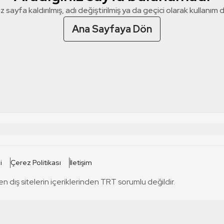
z sayfa kaldırılmış, adı değiştirilmiş ya da geçici olarak kullanım dış
Ana Sayfaya Dön
 SİTELERİ
SİTELER
i
Çerez Politikası
İletişim
TRT Kürdi
tabii
T
en dış sitelerin içeriklerinden TRT sorumlu değildir.
TRT World
TRT Dinle
T
sel
TRT Arabi
Engelsiz TRT
T
r
TRT Eba İlkokul
TRT 12 Punto
T