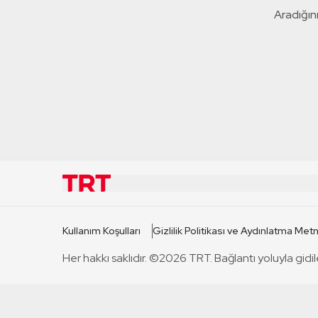
Aradığını
KURUMSAL
KANAL
Kullanım Koşulları
Gizlilik Politikası ve Aydınlatma Metn
TRT Hakkında
TRT 1
Her hakkı saklıdır. ©2026 TRT. Bağlantı yoluyla gidil
Mevzuat
TRT 2
Basın Açıklamaları
TRT Belge
Bize Ulaşın
TRT Habe