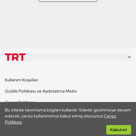
KURUMSAL
Kullanım Koşulları
KANAL SİTELERİ
Gizlilik Politikası ve Aydınlatma Metni
Çerez Politikası
SİTELER
Bu sitede tanımlama bilgileri kullanılır. Sitede gezinmeye devam
İletişim
ederek, çerez kullanımımızı kabul etmiş olursunuz.
Çerez
Politikası
CANLI YAYINLAR
Her hakkı saklıdır. ©2026 TRT. Bağlantı yoluyla gidilen dış
Kabul et
sitelerin içeriklerinden TRT sorumlu değildir.