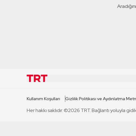
Aradığını
KURUMSAL
KANAL
Kullanım Koşulları
Gizlilik Politikası ve Aydınlatma Metn
TRT Hakkında
TRT 1
Her hakkı saklıdır. ©2026 TRT. Bağlantı yoluyla gidil
Mevzuat
TRT 2
Basın Açıklamaları
TRT Belge
Bize Ulaşın
TRT Habe