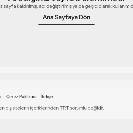
z sayfa kaldırılmış, adı değiştirilmiş ya da geçici olarak kullanım dış
Ana Sayfaya Dön
 SİTELERİ
SİTELER
i
Çerez Politikası
İletişim
TRT Kürdi
tabii
T
en dış sitelerin içeriklerinden TRT sorumlu değildir.
TRT World
TRT Dinle
T
sel
TRT Arabi
Engelsiz TRT
T
r
TRT Eba İlkokul
TRT 12 Punto
T