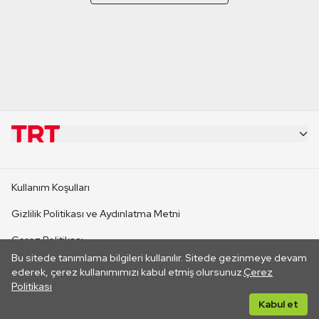
KURUMSAL
Kullanım Koşulları
KANAL SİTELERİ
Gizlilik Politikası ve Aydınlatma Metni
Çerez Politikası
SİTELER
Bu sitede tanımlama bilgileri kullanılır. Sitede gezinmeye devam
İletişim
ederek, çerez kullanımımızı kabul etmiş olursunuz.
Çerez
Politikası
CANLI YAYINLAR
Her hakkı saklıdır. ©2026 TRT. Bağlantı yoluyla gidilen dış
Kabul et
sitelerin içeriklerinden TRT sorumlu değildir.