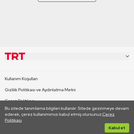
KURUMSAL
Kullanım Koşulları
KANAL SİTELERİ
Gizlilik Politikası ve Aydınlatma Metni
Çerez Politikası
SİTELER
Bu sitede tanımlama bilgileri kullanılır. Sitede gezinmeye devam
İletişim
ederek, çerez kullanımımızı kabul etmiş olursunuz.
Çerez
Politikası
CANLI YAYINLAR
Her hakkı saklıdır. ©2026 TRT. Bağlantı yoluyla gidilen dış
Kabul et
sitelerin içeriklerinden TRT sorumlu değildir.