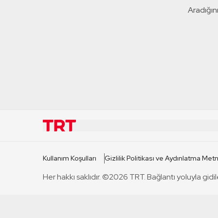
Aradığını
KURUMSAL
KANAL
Kullanım Koşulları
Gizlilik Politikası ve Aydınlatma Metn
TRT Hakkında
TRT 1
Her hakkı saklıdır. ©2026 TRT. Bağlantı yoluyla gidil
Mevzuat
TRT 2
Basın Açıklamaları
TRT Belge
Bize Ulaşın
TRT Habe