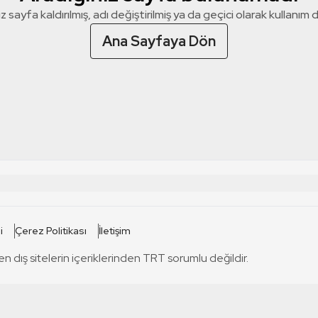
z sayfa kaldırılmış, adı değiştirilmiş ya da geçici olarak kullanım dış
Ana Sayfaya Dön
 SİTELERİ
SİTELER
i
Çerez Politikası
İletişim
TRT Kürdi
tabii
T
en dış sitelerin içeriklerinden TRT sorumlu değildir.
TRT World
TRT Dinle
T
sel
TRT Arabi
Engelsiz TRT
T
r
TRT Eba İlkokul
TRT 12 Punto
T