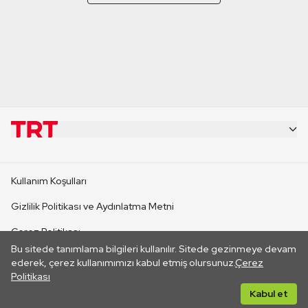
KURUMSAL
Kullanım Koşulları
KANAL SİTELERİ
Gizlilik Politikası ve Aydınlatma Metni
Çerez Politikası
SİTELER
Bu sitede tanımlama bilgileri kullanılır. Sitede gezinmeye devam
İletişim
ederek, çerez kullanımımızı kabul etmiş olursunuz.
Çerez
Politikası
CANLI YAYINLAR
Her hakkı saklıdır. ©2026 TRT. Bağlantı yoluyla gidilen dış
Kabul et
sitelerin içeriklerinden TRT sorumlu değildir.