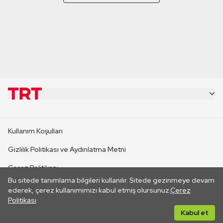
KURUMSAL
Kullanım Koşulları
KANAL SİTELERİ
Gizlilik Politikası ve Aydınlatma Metni
Çerez Politikası
SİTELER
Bu sitede tanımlama bilgileri kullanılır. Sitede gezinmeye devam
İletişim
ederek, çerez kullanımımızı kabul etmiş olursunuz.
Çerez
Politikası
CANLI YAYINLAR
Her hakkı saklıdır. ©2026 TRT. Bağlantı yoluyla gidilen dış
Kabul et
sitelerin içeriklerinden TRT sorumlu değildir.