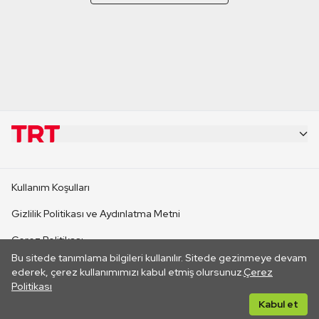
KURUMSAL
Kullanım Koşulları
KANAL SİTELERİ
Gizlilik Politikası ve Aydınlatma Metni
Çerez Politikası
SİTELER
Bu sitede tanımlama bilgileri kullanılır. Sitede gezinmeye devam
İletişim
ederek, çerez kullanımımızı kabul etmiş olursunuz.
Çerez
Politikası
CANLI YAYINLAR
Her hakkı saklıdır. ©2026 TRT. Bağlantı yoluyla gidilen dış
Kabul et
sitelerin içeriklerinden TRT sorumlu değildir.