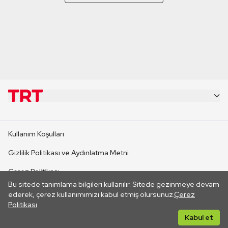
KURUMSAL
Kullanım Koşulları
KANAL SİTELERİ
Gizlilik Politikası ve Aydınlatma Metni
Çerez Politikası
SİTELER
Bu sitede tanımlama bilgileri kullanılır. Sitede gezinmeye devam
İletişim
ederek, çerez kullanımımızı kabul etmiş olursunuz.
Çerez
Politikası
CANLI YAYINLAR
Her hakkı saklıdır. ©2026 TRT. Bağlantı yoluyla gidilen dış
Kabul et
sitelerin içeriklerinden TRT sorumlu değildir.