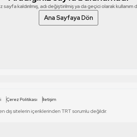
z sayfa kaldırılmış, adı değiştirilmiş ya da geçici olarak kullanım dış
Ana Sayfaya Dön
 SİTELERİ
SİTELER
i
Çerez Politikası
İletişim
TRT Kürdi
tabii
T
en dış sitelerin içeriklerinden TRT sorumlu değildir.
TRT World
TRT Dinle
T
sel
TRT Arabi
Engelsiz TRT
T
r
TRT Eba İlkokul
TRT 12 Punto
T