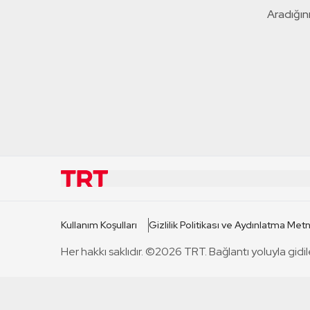
Aradığını
KURUMSAL
KANAL
Kullanım Koşulları
Gizlilik Politikası ve Aydınlatma Metn
TRT Hakkında
TRT 1
Her hakkı saklıdır. ©2026 TRT. Bağlantı yoluyla gidil
Mevzuat
TRT 2
Basın Açıklamaları
TRT Belge
Bize Ulaşın
TRT Habe