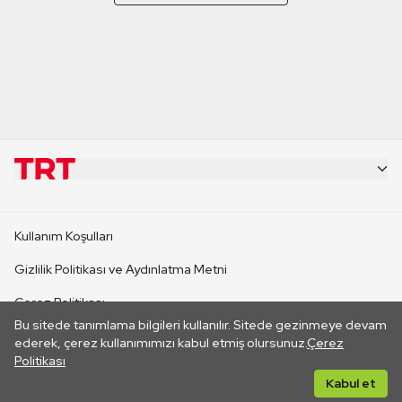
KURUMSAL
Kullanım Koşulları
KANAL SİTELERİ
Gizlilik Politikası ve Aydınlatma Metni
Çerez Politikası
SİTELER
Bu sitede tanımlama bilgileri kullanılır. Sitede gezinmeye devam
İletişim
ederek, çerez kullanımımızı kabul etmiş olursunuz.
Çerez
Politikası
CANLI YAYINLAR
Her hakkı saklıdır. ©2026 TRT. Bağlantı yoluyla gidilen dış
Kabul et
sitelerin içeriklerinden TRT sorumlu değildir.