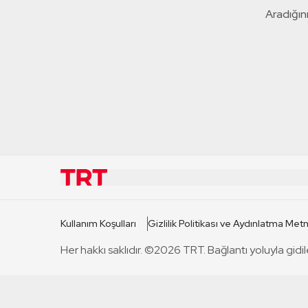
Aradığını
KURUMSAL
KANAL
Kullanım Koşulları
Gizlilik Politikası ve Aydınlatma Metn
TRT Hakkında
TRT 1
Her hakkı saklıdır. ©2026 TRT. Bağlantı yoluyla gidil
Mevzuat
TRT 2
Basın Açıklamaları
TRT Belge
Bize Ulaşın
TRT Habe