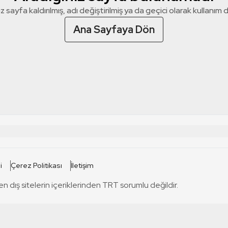
z sayfa kaldırılmış, adı değiştirilmiş ya da geçici olarak kullanım dış
Ana Sayfaya Dön
 SİTELERİ
SİTELER
i
Çerez Politikası
İletişim
TRT Kürdi
tabii
T
en dış sitelerin içeriklerinden TRT sorumlu değildir.
TRT World
TRT Dinle
T
sel
TRT Arabi
Engelsiz TRT
T
r
TRT Eba İlkokul
TRT 12 Punto
T