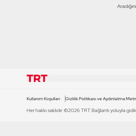
Aradığını
KURUMSAL
KANAL
Kullanım Koşulları
Gizlilik Politikası ve Aydınlatma Metn
TRT Hakkında
TRT 1
Her hakkı saklıdır. ©2026 TRT. Bağlantı yoluyla gidil
Mevzuat
TRT 2
Basın Açıklamaları
TRT Belge
Bize Ulaşın
TRT Habe