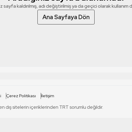
z sayfa kaldırılmış, adı değiştirilmiş ya da geçici olarak kullanım dış
Ana Sayfaya Dön
 SİTELERİ
SİTELER
i
Çerez Politikası
İletişim
TRT Kürdi
tabii
T
en dış sitelerin içeriklerinden TRT sorumlu değildir.
TRT World
TRT Dinle
T
sel
TRT Arabi
Engelsiz TRT
T
r
TRT Eba İlkokul
TRT 12 Punto
T