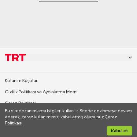
KURUMSAL
Kullanım Koşulları
KANAL SİTELERİ
Gizlilik Politikası ve Aydınlatma Metni
Çerez Politikası
SİTELER
Bu sitede tanımlama bilgileri kullanılır. Sitede gezinmeye devam
İletişim
ederek, çerez kullanımımızı kabul etmiş olursunuz.
Çerez
Politikası
CANLI YAYINLAR
Her hakkı saklıdır. ©2026 TRT. Bağlantı yoluyla gidilen dış
Kabul et
sitelerin içeriklerinden TRT sorumlu değildir.