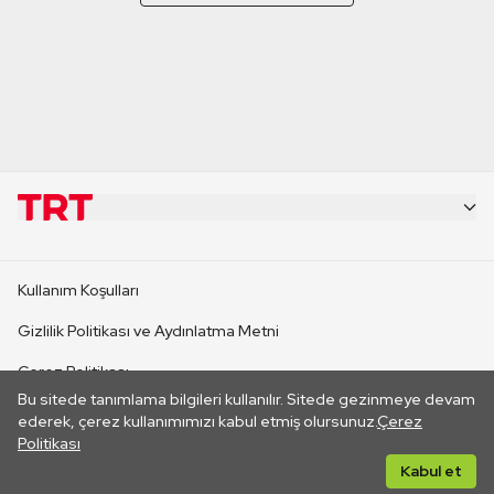
KURUMSAL
Kullanım Koşulları
KANAL SİTELERİ
Gizlilik Politikası ve Aydınlatma Metni
Çerez Politikası
SİTELER
Bu sitede tanımlama bilgileri kullanılır. Sitede gezinmeye devam
İletişim
ederek, çerez kullanımımızı kabul etmiş olursunuz.
Çerez
Politikası
CANLI YAYINLAR
Her hakkı saklıdır. ©2026 TRT. Bağlantı yoluyla gidilen dış
Kabul et
sitelerin içeriklerinden TRT sorumlu değildir.