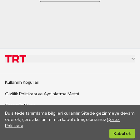
KURUMSAL
Kullanım Koşulları
KANAL SİTELERİ
Gizlilik Politikası ve Aydınlatma Metni
Çerez Politikası
SİTELER
Bu sitede tanımlama bilgileri kullanılır. Sitede gezinmeye devam
İletişim
ederek, çerez kullanımımızı kabul etmiş olursunuz.
Çerez
Politikası
CANLI YAYINLAR
Her hakkı saklıdır. ©2026 TRT. Bağlantı yoluyla gidilen dış
Kabul et
sitelerin içeriklerinden TRT sorumlu değildir.