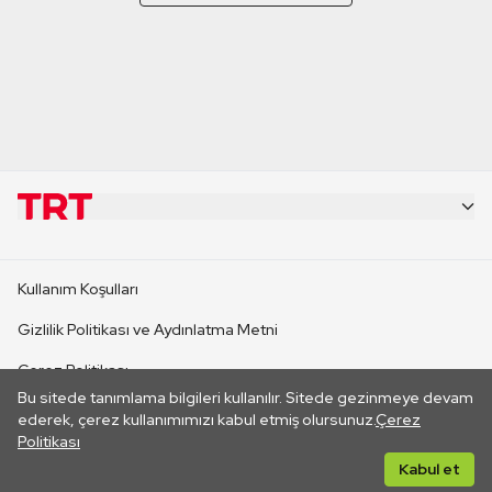
KURUMSAL
Kullanım Koşulları
KANAL SİTELERİ
Gizlilik Politikası ve Aydınlatma Metni
Çerez Politikası
SİTELER
Bu sitede tanımlama bilgileri kullanılır. Sitede gezinmeye devam
İletişim
ederek, çerez kullanımımızı kabul etmiş olursunuz.
Çerez
Politikası
CANLI YAYINLAR
Her hakkı saklıdır. ©2026 TRT. Bağlantı yoluyla gidilen dış
Kabul et
sitelerin içeriklerinden TRT sorumlu değildir.