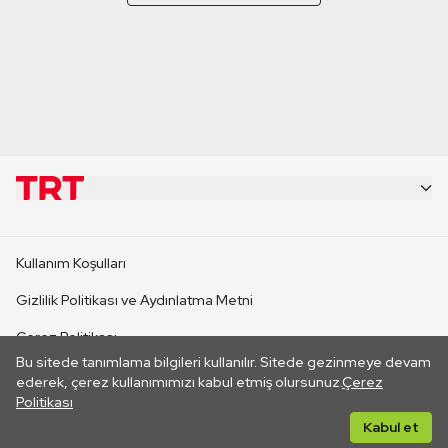
KURUMSAL
Kullanım Koşulları
KANAL SİTELERİ
Gizlilik Politikası ve Aydınlatma Metni
Çerez Politikası
SİTELER
Bu sitede tanımlama bilgileri kullanılır. Sitede gezinmeye devam
İletişim
ederek, çerez kullanımımızı kabul etmiş olursunuz.
Çerez
Politikası
CANLI YAYINLAR
Her hakkı saklıdır. ©2026 TRT. Bağlantı yoluyla gidilen dış
Kabul et
sitelerin içeriklerinden TRT sorumlu değildir.