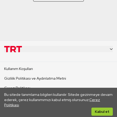
KURUMSAL
Kullanım Koşulları
KANAL SİTELERİ
Gizlilik Politikası ve Aydınlatma Metni
Çerez Politikası
SİTELER
Bu sitede tanımlama bilgileri kullanılır. Sitede gezinmeye devam
İletişim
ederek, çerez kullanımımızı kabul etmiş olursunuz.
Çerez
Politikası
CANLI YAYINLAR
Her hakkı saklıdır. ©2026 TRT. Bağlantı yoluyla gidilen dış
Kabul et
sitelerin içeriklerinden TRT sorumlu değildir.