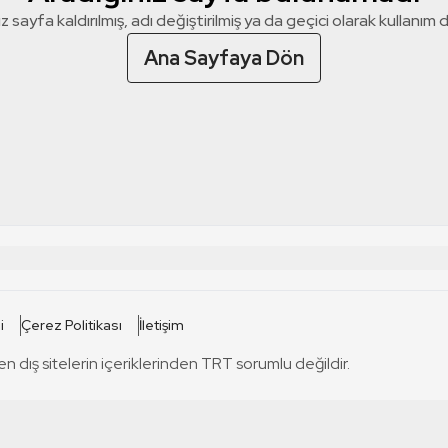
z sayfa kaldırılmış, adı değiştirilmiş ya da geçici olarak kullanım dış
Ana Sayfaya Dön
 SİTELERİ
SİTELER
i
Çerez Politikası
İletişim
TRT Kürdi
tabii
T
en dış sitelerin içeriklerinden TRT sorumlu değildir.
TRT World
TRT Dinle
T
sel
TRT Arabi
Engelsiz TRT
T
r
TRT Eba İlkokul
TRT 12 Punto
T