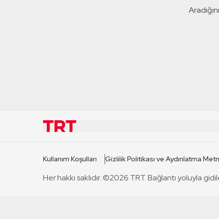
Aradığını
KURUMSAL
KANAL
Kullanım Koşulları
Gizlilik Politikası ve Aydınlatma Metn
TRT Hakkında
TRT 1
Her hakkı saklıdır. ©2026 TRT. Bağlantı yoluyla gidil
Mevzuat
TRT 2
Basın Açıklamaları
TRT Belge
Bize Ulaşın
TRT Habe