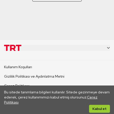
KURUMSAL
Kullanım Koşulları
KANAL SİTELERİ
Gizlilik Politikası ve Aydınlatma Metni
Çerez Politikası
SİTELER
Bu sitede tanımlama bilgileri kullanılır. Sitede gezinmeye devam
İletişim
ederek, çerez kullanımımızı kabul etmiş olursunuz.
Çerez
Politikası
CANLI YAYINLAR
Her hakkı saklıdır. ©2026 TRT. Bağlantı yoluyla gidilen dış
Kabul et
sitelerin içeriklerinden TRT sorumlu değildir.