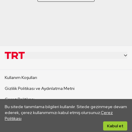
KURUMSAL
Kullanım Koşulları
KANAL SİTELERİ
Gizlilik Politikası ve Aydınlatma Metni
Çerez Politikası
SİTELER
Bu sitede tanımlama bilgileri kullanılır. Sitede gezinmeye devam
İletişim
ederek, çerez kullanımımızı kabul etmiş olursunuz.
Çerez
Politikası
CANLI YAYINLAR
Her hakkı saklıdır. ©2026 TRT. Bağlantı yoluyla gidilen dış
Kabul et
sitelerin içeriklerinden TRT sorumlu değildir.