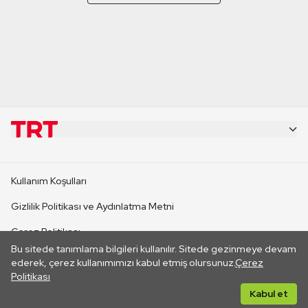
KURUMSAL
Kullanım Koşulları
KANAL SİTELERİ
Gizlilik Politikası ve Aydınlatma Metni
Çerez Politikası
SİTELER
Bu sitede tanımlama bilgileri kullanılır. Sitede gezinmeye devam
İletişim
ederek, çerez kullanımımızı kabul etmiş olursunuz.
Çerez
Politikası
CANLI YAYINLAR
Her hakkı saklıdır. ©2026 TRT. Bağlantı yoluyla gidilen dış
Kabul et
sitelerin içeriklerinden TRT sorumlu değildir.