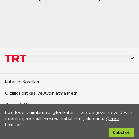
KURUMSAL
Kullanım Koşulları
KANAL SİTELERİ
Gizlilik Politikası ve Aydınlatma Metni
Çerez Politikası
SİTELER
Bu sitede tanımlama bilgileri kullanılır. Sitede gezinmeye devam
İletişim
ederek, çerez kullanımımızı kabul etmiş olursunuz.
Çerez
Politikası
CANLI YAYINLAR
Her hakkı saklıdır. ©2026 TRT. Bağlantı yoluyla gidilen dış
Kabul et
sitelerin içeriklerinden TRT sorumlu değildir.