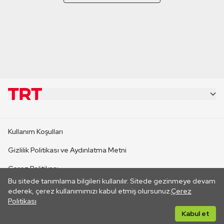
KURUMSAL
Kullanım Koşulları
KANAL SİTELERİ
Gizlilik Politikası ve Aydınlatma Metni
Çerez Politikası
SİTELER
Bu sitede tanımlama bilgileri kullanılır. Sitede gezinmeye devam
İletişim
ederek, çerez kullanımımızı kabul etmiş olursunuz.
Çerez
Politikası
CANLI YAYINLAR
Her hakkı saklıdır. ©2026 TRT. Bağlantı yoluyla gidilen dış
Kabul et
sitelerin içeriklerinden TRT sorumlu değildir.