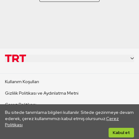
KURUMSAL
Kullanım Koşulları
KANAL SİTELERİ
Gizlilik Politikası ve Aydınlatma Metni
Çerez Politikası
SİTELER
Bu sitede tanımlama bilgileri kullanılır. Sitede gezinmeye devam
İletişim
ederek, çerez kullanımımızı kabul etmiş olursunuz.
Çerez
Politikası
CANLI YAYINLAR
Her hakkı saklıdır. ©2026 TRT. Bağlantı yoluyla gidilen dış
Kabul et
sitelerin içeriklerinden TRT sorumlu değildir.