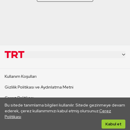
KURUMSAL
Kullanım Koşulları
KANAL SİTELERİ
Gizlilik Politikası ve Aydınlatma Metni
Çerez Politikası
SİTELER
Bu sitede tanımlama bilgileri kullanılır. Sitede gezinmeye devam
İletişim
ederek, çerez kullanımımızı kabul etmiş olursunuz.
Çerez
Politikası
CANLI YAYINLAR
Her hakkı saklıdır. ©2026 TRT. Bağlantı yoluyla gidilen dış
Kabul et
sitelerin içeriklerinden TRT sorumlu değildir.