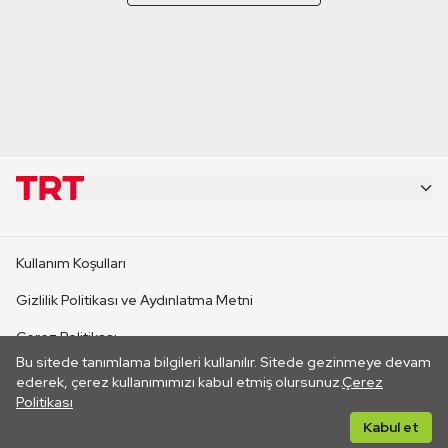
KURUMSAL
Kullanım Koşulları
KANAL SİTELERİ
Gizlilik Politikası ve Aydınlatma Metni
Çerez Politikası
SİTELER
Bu sitede tanımlama bilgileri kullanılır. Sitede gezinmeye devam
İletişim
ederek, çerez kullanımımızı kabul etmiş olursunuz.
Çerez
Politikası
CANLI YAYINLAR
Her hakkı saklıdır. ©2026 TRT. Bağlantı yoluyla gidilen dış
Kabul et
sitelerin içeriklerinden TRT sorumlu değildir.