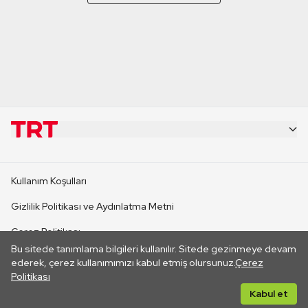
KURUMSAL
Kullanım Koşulları
KANAL SİTELERİ
Gizlilik Politikası ve Aydınlatma Metni
Çerez Politikası
SİTELER
Bu sitede tanımlama bilgileri kullanılır. Sitede gezinmeye devam
İletişim
ederek, çerez kullanımımızı kabul etmiş olursunuz.
Çerez
Politikası
CANLI YAYINLAR
Her hakkı saklıdır. ©2026 TRT. Bağlantı yoluyla gidilen dış
Kabul et
sitelerin içeriklerinden TRT sorumlu değildir.