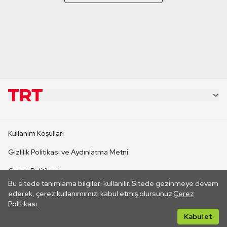
KURUMSAL
Kullanım Koşulları
KANAL SİTELERİ
Gizlilik Politikası ve Aydınlatma Metni
Çerez Politikası
SİTELER
Bu sitede tanımlama bilgileri kullanılır. Sitede gezinmeye devam
İletişim
ederek, çerez kullanımımızı kabul etmiş olursunuz.
Çerez
Politikası
CANLI YAYINLAR
Her hakkı saklıdır. ©2026 TRT. Bağlantı yoluyla gidilen dış
Kabul et
sitelerin içeriklerinden TRT sorumlu değildir.