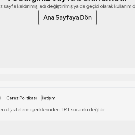
z sayfa kaldırılmış, adı değiştirilmiş ya da geçici olarak kullanım dış
Ana Sayfaya Dön
 SİTELERİ
SİTELER
i
Çerez Politikası
İletişim
TRT Kürdi
tabii
T
en dış sitelerin içeriklerinden TRT sorumlu değildir.
TRT World
TRT Dinle
T
sel
TRT Arabi
Engelsiz TRT
T
r
TRT Eba İlkokul
TRT 12 Punto
T