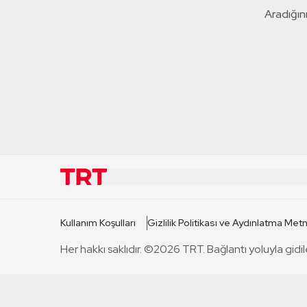
Aradığını
KURUMSAL
KANAL
Kullanım Koşulları
Gizlilik Politikası ve Aydınlatma Metn
TRT Hakkında
TRT 1
Her hakkı saklıdır. ©2026 TRT. Bağlantı yoluyla gidil
Mevzuat
TRT 2
Basın Açıklamaları
TRT Belge
Bize Ulaşın
TRT Habe