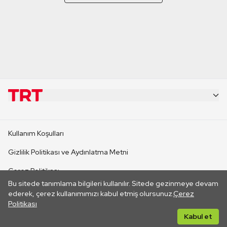
KURUMSAL
Kullanım Koşulları
KANAL SİTELERİ
Gizlilik Politikası ve Aydınlatma Metni
Çerez Politikası
SİTELER
Bu sitede tanımlama bilgileri kullanılır. Sitede gezinmeye devam
İletişim
ederek, çerez kullanımımızı kabul etmiş olursunuz.
Çerez
Politikası
CANLI YAYINLAR
Her hakkı saklıdır. ©2026 TRT. Bağlantı yoluyla gidilen dış
Kabul et
sitelerin içeriklerinden TRT sorumlu değildir.